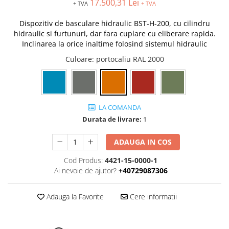
17.500,31 Lei
+ TVA
+ TVA
Tip SKM - pentru span
Uleiuri
Tip 3S cu basculare pe 3 laturi
Dispozitiv de basculare hidraulic
BST-H-200,
cu cilindru
Ulei motor
hidraulic si furtunuri, dar fara cuplare cu eliberare rapida
.
Tip SK – model Heavy-Duty
Statii ulei
Inclinarea la orice inaltime folosind sistemul hidraulic
Tip BK – basculare prin rulare
Carucior butoi 200 L
Culoare
: portocaliu RAL 2000
Tip VD / VG
Ulei hidraulic
Tip GU / GU-E - compacte
Ulei pentru compresor
Tip SGU - pentru span
Ridicare
Tip MGU - Minicontainer
LA COMANDA
LIZE
Tip SMGU - mini pentru span
Durata de livrare:
1
Suport butelii
Tip RD - cu capac rotund
Tip BKC - de mare capacitate
ADAUGA IN COS
Automatizarea productiei
Tip DUO / TRIO
Scule
Cod Produs:
4421-15-0000-1
Tip NK - mecanism foarfeca
Ai nevoie de ajutor?
+40729087306
Curatenie
Prelungitoare furci stivuitor
Rezervor mobil motorina
Containere stivuibile
Adauga la Favorite
Cere informatii
Sudura
Tip BSK - pentru deșeuri
Sudare manuala
Traverse pentru BSK