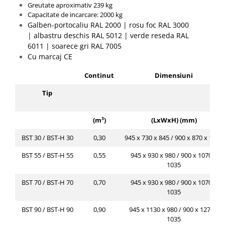
Greutate aproximativ 239 kg
Capacitate de incarcare: 2000 kg
Galben-portocaliu RAL 2000 |
rosu foc RAL 3000
|
albastru deschis RAL 5012 |
verde reseda RAL
6011 |
soarece gri RAL 7005
Cu marcaj CE
Continut
Dimensiuni
Tip
(m³)
(LxWxH) (mm)
BST 30 / BST-H 30
0,30
945 x 730 x 845 / 900 x 870 x 1035
BST 55 / BST-H 55
0,55
945 x 930 x 980 / 900 x 1070 x
1035
BST 70 / BST-H 70
0,70
945 x 930 x 980 / 900 x 1070 x
1035
BST 90 / BST-H 90
0,90
945 x 1130 x 980 / 900 x 1270 x
1035