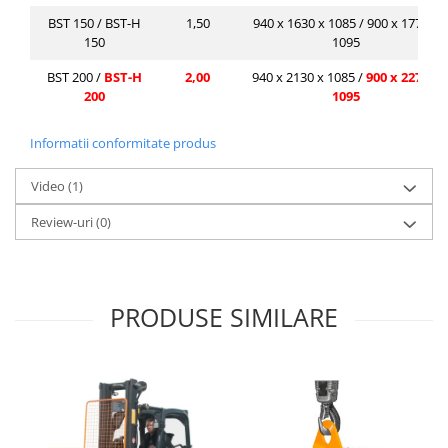
BST 150 / BST-H
1,50
940 x 1630 x 1085 / 900 x 1770 x
150
1095
BST 200 /
BST-H
2,00
940 x 2130 x 1085 /
900 x 2270 x
200
1095
Informatii conformitate produs
Video
(1)
Review-uri
(0)
PRODUSE SIMILARE