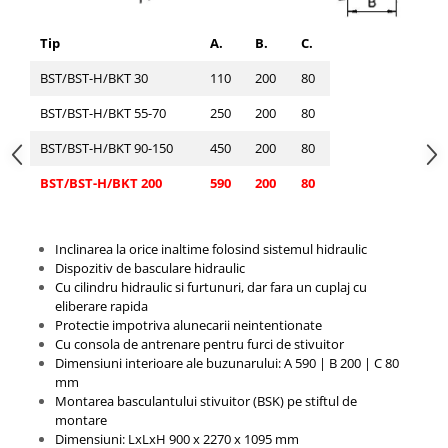
Tip
A.
B.
C.
BST/BST-H/BKT 30
110
200
80
BST/BST-H/BKT 55-70
250
200
80
BST/BST-H/BKT 90-150
450
200
80
BST/BST-H/BKT 200
590
200
80
Inclinarea la orice inaltime folosind sistemul hidraulic
Dispozitiv de basculare hidraulic
Cu cilindru hidraulic si furtunuri, dar fara un cuplaj cu
eliberare rapida
Protectie impotriva alunecarii neintentionate
Cu consola de antrenare pentru furci de stivuitor
Dimensiuni interioare ale buzunarului: A 590 |
B 200 |
C 80
mm
Montarea basculantului stivuitor (BSK) pe stiftul de
montare
Dimensiuni: LxLxH
900 x 2270 x 1095
mm