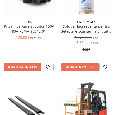
REMA
LIQUI MOLY
Priză încărcare stivuitor 150V
Solutie fluorescenta pentru
80A REMA 95342-01
detectare scurgeri la circuitul
hidraulic 500ml
120,00 Lei
48,74 Lei
+ TVA
+ TVA
43,69 Lei
+ TVA
58,97
ADAUGA IN COS
ADAUGA IN COS