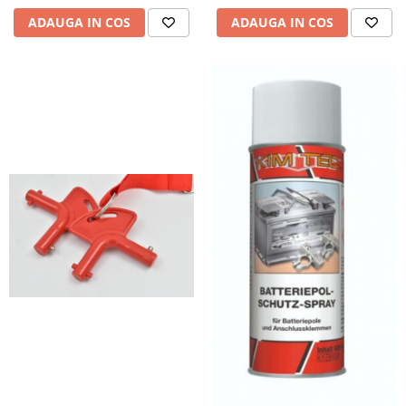
Pozitionere de sudura
Tip SB - cu bază rabatabilă
ADAUGA IN COS
ADAUGA IN COS
Instalatii de rotire
Nacela stivuitor
Platforme foarfeca
Translator stivuitor
Prelungitor lame stivuitor CAM
attachments
Atasamente profesionale CAM
Cleste ridicare butoi
Dispozitive ridicare butoaie