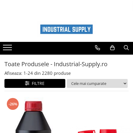
I N D U S T R I A L
ATASAMENTE STIVUITOR
WESTERMANN
CONSTRUCTII
AUTO
Adezivi
Sărăriță deszăpezire
Maturi rotative Westermann
Handling lichide si gaze
Accesorii Camioane si Remorci
Incarcare baterii
Sararita tractabila
Autopropulsate
Handling saci big bag
Lumini Camioane
Sararita manuala
Intretinere auto interior
Accesorii stivuitoare
Cu motor termic
Golire
Sararita hidraulica
Cu motor electric
Spray curatare aer conditionat auto
Camere video marsarier
Utilaje constructii
Toate Produsele - Industrial-Supply.ro
Basculanta gunoi
Atasamente si accesorii
Curatare tapiterii stofa
Camere video
Container deseuri constructii
Afiseaza:
1-
24
din
2280
produse
Traverse atasabile
Masini de maturat suprafete mari
Cosmetica si intretinere auto
Siguranta
Alte accesorii
Dispozitive remorcabile
Atasamente
Solutii tehnice auto
FILTRE
Lucru la inaltime
Spray auto
Pâlnie de umplere
Piese de schimb Westermann
Recipiente industriale
Rampe auto
Atasamente furci
-26%
Furci stivuitor
Depanare auto
Lame stivuitor
Depozitare
Scule auto
Carlig stivuitor
Cricuri auto
Tăvi de colectare cu gratar
Containere