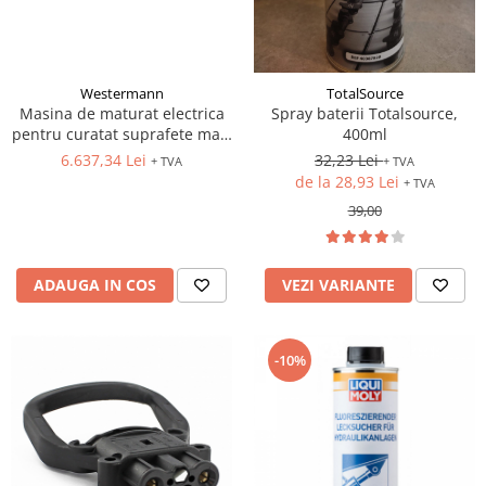
Westermann
TotalSource
Masina de maturat electrica
Spray baterii Totalsource,
pentru curatat suprafete mari
400ml
in depozite
6.637,34 Lei
32,23 Lei
+ TVA
+ TVA
de la 28,93 Lei
+ TVA
39,00
ADAUGA IN COS
VEZI VARIANTE
-10%