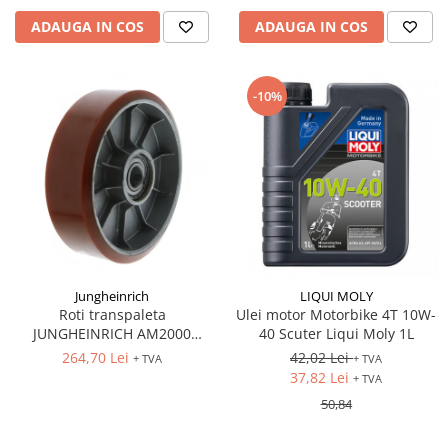
Tip SKM - pentru span
Uleiuri
ADAUGA IN COS
ADAUGA IN COS
Tip 3S cu basculare pe 3 laturi
Ulei motor
Tip SK – model Heavy-Duty
Statii ulei
Tip BK – basculare prin rulare
-10%
Carucior butoi 200 L
Tip VD / VG
Ulei hidraulic
Tip GU / GU-E - compacte
Ulei pentru compresor
Tip SGU - pentru span
Ridicare
Tip MGU - Minicontainer
LIZE
Tip SMGU - mini pentru span
Suport butelii
Tip RD - cu capac rotund
Tip BKC - de mare capacitate
Automatizarea productiei
Jungheinrich
LIQUI MOLY
Tip DUO / TRIO
Scule
Roti transpaleta
Ulei motor Motorbike 4T 10W-
Tip NK - mecanism foarfeca
JUNGHEINRICH AM2000
40 Scuter Liqui Moly 1L
Curatenie
170x50 mm
Prelungitoare furci stivuitor
264,70 Lei
42,02 Lei
+ TVA
+ TVA
Rezervor mobil motorina
37,82 Lei
+ TVA
Containere stivuibile
Sudura
50,84
Tip BSK - pentru deșeuri
Sudare manuala
Traverse pentru BSK