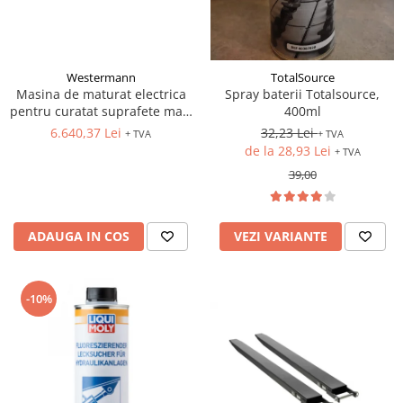
Westermann
TotalSource
Masina de maturat electrica
Spray baterii Totalsource,
pentru curatat suprafete mari
400ml
in depozite
6.640,37 Lei
32,23 Lei
+ TVA
+ TVA
de la 28,93 Lei
+ TVA
39,00
ADAUGA IN COS
VEZI VARIANTE
-10%