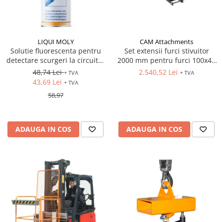
LIQUI MOLY
CAM Attachments
Solutie fluorescenta pentru
Set extensii furci stivuitor
detectare scurgeri la circuitul
2000 mm pentru furci 100x40
hidraulic 500ml
mm
48,74 Lei
2.540,52 Lei
+ TVA
+ TVA
43,69 Lei
+ TVA
58,97
ADAUGA IN COS
ADAUGA IN COS