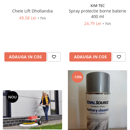
KIM TEC
Cheie Lift Dhollandia
Spray protectie borne baterie
400 ml
49,58 Lei
+ TVA
24,79 Lei
+ TVA
ADAUGA IN COS
ADAUGA IN COS
-10%
NOU