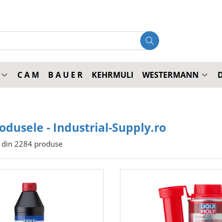
C A M
B A U E R
KEHRMULI
WESTERMANN
odusele - Industrial-Supply.ro
din
2284
produse