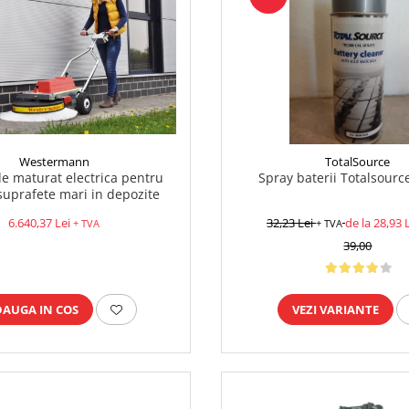
Westermann
TotalSource
e maturat electrica pentru
Spray baterii Totalsourc
suprafete mari in depozite
6.640,37 Lei
32,23 Lei
de la 28,93 
+ TVA
+ TVA
39,00
DAUGA IN COS
VEZI VARIANTE