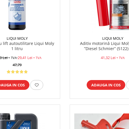
LIQUI MOLY
LIQUI MOLY
 lift autoutilitare Liqui Moly
Aditiv motorină Liqui Mo
1 litru
”Diesel Schmier” (5122
0 Lei
29,41 Lei
41,32 Lei
+ TVA
+ TVA
+ TVA
47,79
DAUGA IN COS
ADAUGA IN COS