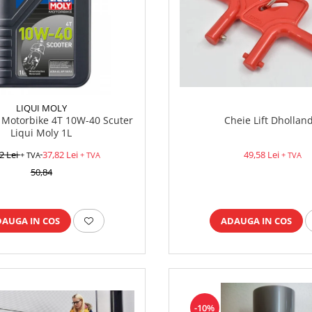
LIQUI MOLY
 Motorbike 4T 10W-40 Scuter
Cheie Lift Dhollan
Liqui Moly 1L
2 Lei
37,82 Lei
49,58 Lei
+ TVA
+ TVA
+ TVA
50,84
DAUGA IN COS
ADAUGA IN COS
-10%