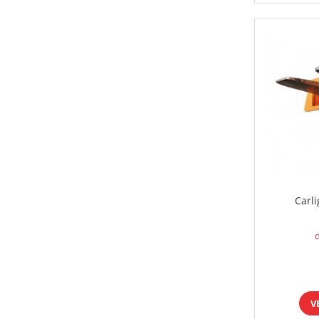
Carli
d
V