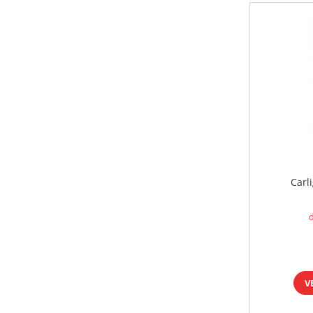
Carli
d
V