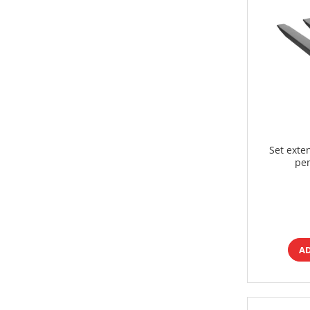
Set exte
pe
A