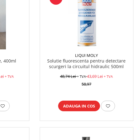
LIQUI MOLY
e, 400ml
Solutie fluorescenta pentru detectare
scurgeri la circuitul hidraulic 500ml
Lei
48,74 Lei
43,69 Lei
+ TVA
+ TVA
+ TVA
58,97
ADAUGA IN COS